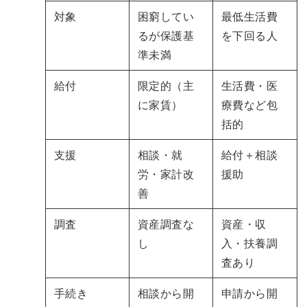
対象
困窮してい
最低生活費
るが保護基
を下回る人
準未満
給付
限定的（主
生活費・医
に家賃）
療費など包
括的
支援
相談・就
給付＋相談
労・家計改
援助
善
調査
資産調査な
資産・収
し
入・扶養調
査あり
手続き
相談から開
申請から開