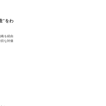
造”をわ
組織を経由
適切な対価