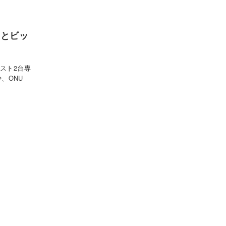
 とビッ
「ホスト2台専
、ONU